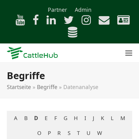
Partner
Admin
Begriffe
Startseite
»
Begriffe
»
Datenanalyse
A
B
D
E
F
G
H
I
J
K
L
M
O
P
R
S
T
U
W