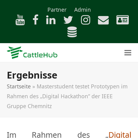
Partner
Admin
Ergebnisse
Startseite
»
Masterstudent testet Prototypen im
Rahmen des „Digital Hackathon“ der IEEE
Gruppe Chemnitz
Im Rahmen des „
Digital