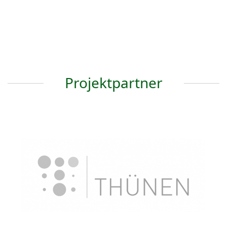
Sensoren.
CattleHub ist eines von
Daten.
insgesamt 14
vorheriger
Nächster
Durchblick?
Experimentierfeldern
Beitrag:
Beitrag:
Projektpartner