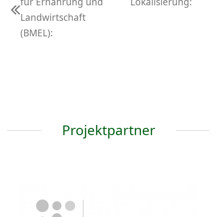
Nächster
für Ernährung und
Lokalisierung:
vorheriger
Beitrag:
Landwirtschaft
Beitrag:
(BMEL):
Projektpartner