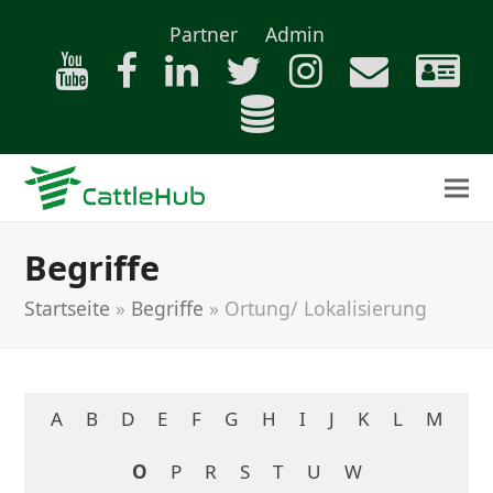
Partner
Admin
Begriffe
Startseite
»
Begriffe
»
Ortung/ Lokalisierung
A
B
D
E
F
G
H
I
J
K
L
M
O
P
R
S
T
U
W